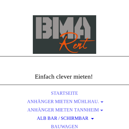
Einfach clever mieten!
STARTSEITE
ANHÄNGER MIETEN MÜHLHAU.
ANHÄNGER MIETEN TANNHEIM
ANHÄNGER MIT PLANE M/L/XL
ANHÄNGER MIT PLANE M / L / XL
AUTO- MULTITRANSPORTER
ALB BAR / SCHIRMBAR
AUTO- MULTITRANSPORTER
KIPPANHÄNGER
BAUWAGEN
ZUBEHÖR